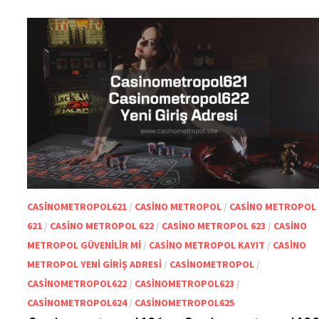
CASINOMETROPOL621
/
CASINO METROPOL
/
CASINO METROPOL
621
/
CASINO METROPOL 622
/
CASINO METROPOL 623
/
CASINO
METROPOL GÜVENILIR MI
/
CASINO METROPOL KAYIT
/
CASINO
METROPOL YENI GIRIŞ ADRESI
/
CASINOMETROPOL
/
CASINOMETROPOL622
/
CASINOMETROPOL623
/
CASINOMETROPOL624
/
CASINOMETROPOL625