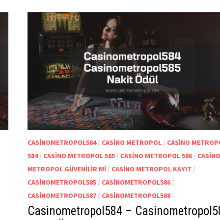
CASINOMETROPOL584
/
CASINO METROPOL
/
CASINO METROP
584
/
CASINO METROPOL 585
/
CASINO METROPOL 586
/
CASIN
METROPOL GÜVENILIR MI
/
CASINO METROPOL KAYIT
/
CASINOMETROPOL585
/
CASINOMETROPOL586
/
CASINOMETROPOL587
/
CASINOMETROPOL588
Casinometropol584 – Casinometropol5