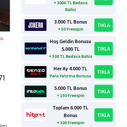
+ 3000 TL Bedava
Bahis
3.000 TL Bonus
TIKLA
+ 50 Freespin
OL
Hoş Geldin Bonusu
O
TIKLA
5.000 TL
+ 500 TL Bedava Bahis
Her Ay 4.000 TL
TIKLA
Para Yatırma Bonusu
71
5.000 TL Bonus
TIKLA
+ 150 Freespin
Toplam 6.000 TL
TIKLA
Bonus
+ 100 Freespin
leri