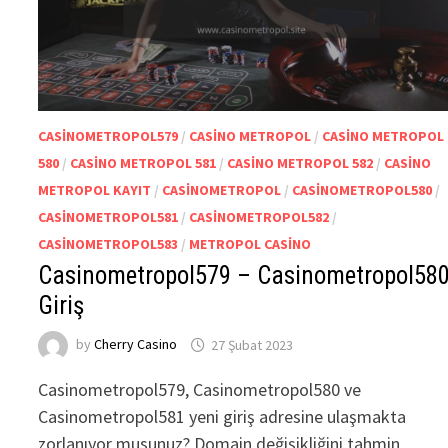
CASINOMETROPOL579
/
CASINO METROPOL
/
CASINO METROPOL
580
/
CASINO METROPOL 581
/
CASINO METROPOL 582
/
CASINO
METROPOL KAYIT
/
CASINOMETROPOL
/
CASINOMETROPOL580
/
CASINOMETROPOL581
/
CASINOMETROPOL582
/
CASINOMETROPOL583
/
METROPOL CASINO
Casinometropol579 – Casinometropol58
Giriş
by
Cherry Casino
27 Şubat 2023
Casinometropol579, Casinometropol580 ve
Casinometropol581 yeni giriş adresine ulaşmakta
zorlanıyor musunuz? Domain değişikliğini tahmin