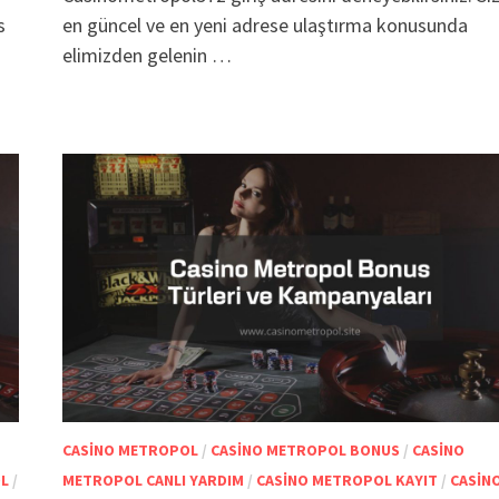
s
en güncel ve en yeni adrese ulaştırma konusunda
elimizden gelenin …
CASINO METROPOL
/
CASINO METROPOL BONUS
/
CASINO
L
/
METROPOL CANLI YARDIM
/
CASINO METROPOL KAYIT
/
CASIN