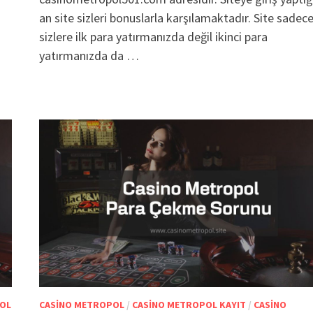
an site sizleri bonuslarla karşılamaktadır. Site sadec
sizlere ilk para yatırmanızda değil ikinci para
yatırmanızda da …
POL
CASINO METROPOL
/
CASINO METROPOL KAYIT
/
CASINO