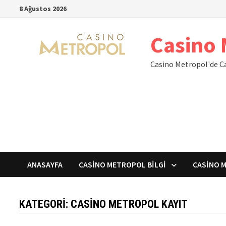
İçeriğe
8 Ağustos 2026
geç
Casino 
Casino Metropol'de C
ANASAYFA
CASINO METROPOL BILGI
CASINO 
KATEGORI:
CASINO METROPOL KAYIT