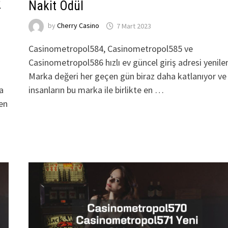
2
Nakit Ödül
by
Cherry Casino
7 Mart 2023
Casinometropol584, Casinometropol585 ve
Casinometropol586 hızlı ev güncel giriş adresi yenilen
Marka değeri her geçen gün biraz daha katlanıyor ve
da
insanların bu marka ile birlikte en …
len