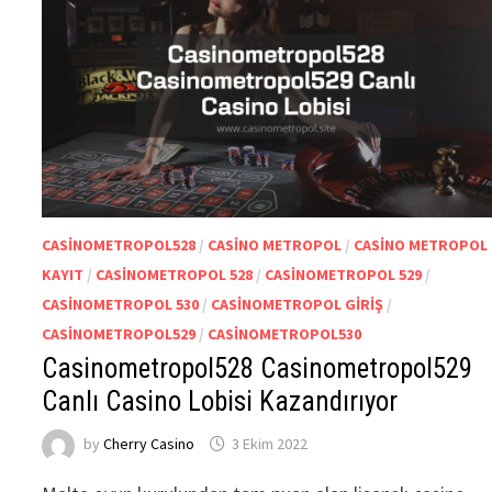
CASINOMETROPOL528
/
CASINO METROPOL
/
CASINO METROPOL
KAYIT
/
CASINOMETROPOL 528
/
CASINOMETROPOL 529
/
CASINOMETROPOL 530
/
CASINOMETROPOL GIRIŞ
/
CASINOMETROPOL529
/
CASINOMETROPOL530
Casinometropol528 Casinometropol529
Canlı Casino Lobisi Kazandırıyor
by
Cherry Casino
3 Ekim 2022