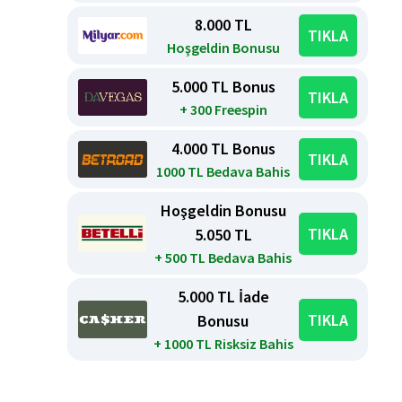
8.000 TL
TIKLA
Hoşgeldin Bonusu
5.000 TL Bonus
TIKLA
+ 300 Freespin
4.000 TL Bonus
TIKLA
1000 TL Bedava Bahis
Hoşgeldin Bonusu
TIKLA
5.050 TL
+ 500 TL Bedava Bahis
5.000 TL İade
TIKLA
Bonusu
+ 1000 TL Risksiz Bahis