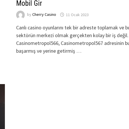
Mobil Gir
by
Cherry Casino
11 Ocak 2023
Canlı casino oyunlarını tek bir adreste toplamak ve b
sektörün merkezi olmak gerçekten kolay bir iş değil.
Casinometropol566, Casinometropol567 adresinin b
başarmış ve yerine getirmiş …