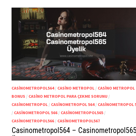
CASINOMETROPOL564
/
CASINO METROPOL
/
CASINO METROPOL
BONUS
/
CASINO METROPOL PARA ÇEKME SORUNU
/
CASINOMETROPOL
/
CASINOMETROPOL 564
/
CASINOMETROPOL 
/
CASINOMETROPOL 566
/
CASINOMETROPOL565
/
CASINOMETROPOL566
/
CASINOMETROPOL567
Casinometropol564 – Casinometropol56