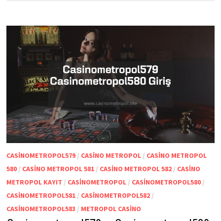
CASINOMETROPOL579
/
CASINO METROPOL
/
CASINO METROPOL
580
/
CASINO METROPOL 581
/
CASINO METROPOL 582
/
CASINO
METROPOL KAYIT
/
CASINOMETROPOL
/
CASINOMETROPOL580
/
CASINOMETROPOL581
/
CASINOMETROPOL582
/
CASINOMETROPOL583
/
METROPOL CASINO