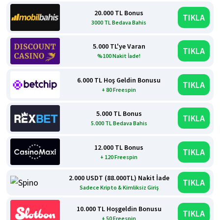
20.000 TL Bonus
TIKLA
3000 TL Bedava Bahis
5.000 TL'ye Varan
TIKLA
%100 Nakit İade!
6.000 TL Hoş Geldin Bonusu
TIKLA
+ 80 Freespin
5.000 TL Bonus
TIKLA
5.000 TL Bedava Bahis
12.000 TL Bonus
TIKLA
+ 120 Freespin
2.000 USDT (88.000TL) Nakit İade
TIKLA
Sadece Kripto & Kimliksiz Giriş
10.000 TL Hoşgeldin Bonusu
TIKLA
+ 50 Freespin