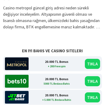
Casino metropol güncel giriş adresi neden sürekli
değişiyor inceleyelim. Altyapısının güvenli olması ve
lisanslı olmasına rağmen, ülkemizdeki bahis yasağından
dolayı firma, BTK engellemesine maruz kalmaktadır. …
EN IYI BAHIS VE CASINO SITELERI
20.000 TL Bonus
TIKLA
+ 200 Freespin
20.000 TL Bonus
TIKLA
5000 TL Bedava Bahis
20.000 TL Bonus
TIKLA
+ 5.000 TL Bedava Bahis