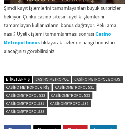
Şimdi kayıt işlemlerini tamamlayanları büyük sürprizler
bekliyor. Çünkü casino sitesini üyelik işlemlerini
tamamlayan kullanıcılarını bonus dağıtıyor. Peki ama
nasıl? Üyelik işlemi tamamlanması sonrası
Casino
Metropol bonus
tıklayarak sizler de hangi bonusları
alacağınızı görebilirsiniz.
ETIKETLENMIŞ
CASINO METROPOL
CASINO METROPOL BONUS
CASINO METROPOL GIRIŞ
CASINOMETROPOL 531
CASINOMETROPOL 532
CASINOMETROPOL 533
CASINOMETROPOL531
CASINOMETROPOL532
CASINOMETROPOL533