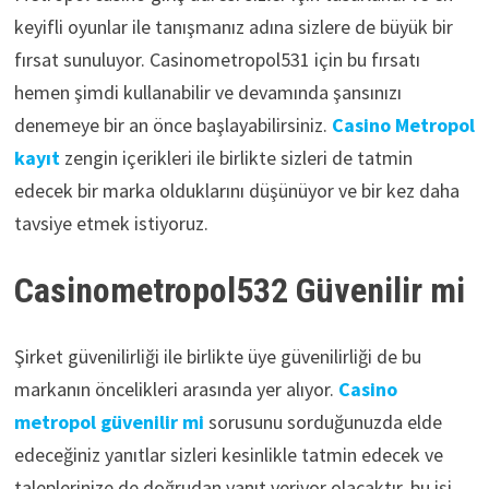
keyifli oyunlar ile tanışmanız adına sizlere de büyük bir
fırsat sunuluyor. Casinometropol531 için bu fırsatı
hemen şimdi kullanabilir ve devamında şansınızı
denemeye bir an önce başlayabilirsiniz.
Casino Metropol
kayıt
zengin içerikleri ile birlikte sizleri de tatmin
edecek bir marka olduklarını düşünüyor ve bir kez daha
tavsiye etmek istiyoruz.
Casinometropol532 Güvenilir mi
Şirket güvenilirliği ile birlikte üye güvenilirliği de bu
markanın öncelikleri arasında yer alıyor.
Casino
metropol güvenilir mi
sorusunu sorduğunuzda elde
edeceğiniz yanıtlar sizleri kesinlikle tatmin edecek ve
taleplerinize de doğrudan yanıt veriyor olacaktır. bu işi