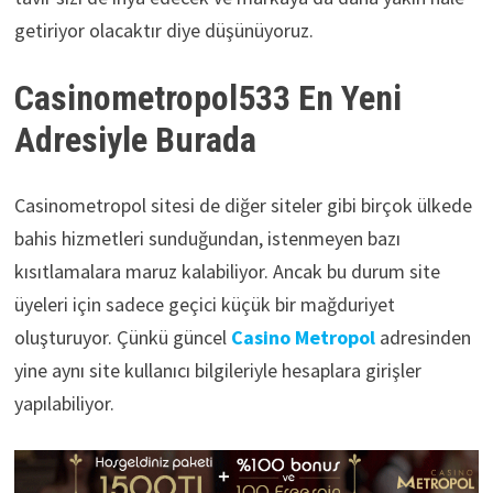
getiriyor olacaktır diye düşünüyoruz.
Casinometropol533 En Yeni
Adresiyle Burada
Casinometropol sitesi de diğer siteler gibi birçok ülkede
bahis hizmetleri sunduğundan, istenmeyen bazı
kısıtlamalara maruz kalabiliyor. Ancak bu durum site
üyeleri için sadece geçici küçük bir mağduriyet
oluşturuyor. Çünkü güncel
Casino Metropol
adresinden
yine aynı site kullanıcı bilgileriyle hesaplara girişler
yapılabiliyor.