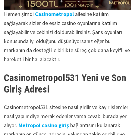
Hemen şimdi
Casinometropol
ailesine katılım
sağlayarak sizler de eşsiz casino oyunlarına katılım
sağlayabilir ve cebinizi doldurabilirsiniz. Şans oyunları
konusunda iyi olduğunu düşünüyorsanız eğer bu
markanın da desteği ile birlikte süreç çok daha keyifli ve
hareketli bir hal alacaktır.
Casinometropol531 Yeni ve Son
Giriş Adresi
Casinometropol531 sitesine nasıl girilir ve kayır işlemleri
nasıl yapılır diye merak edenler varsa cevabı burada yer
alıyor.
Metropol casino giriş
bağlantısını kullanarak
markanın en güncel adresini yakından takip edebilir ve