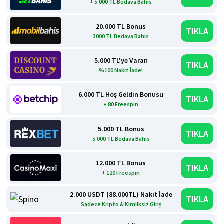
+ 5.000 TL Bedava Bahis
20.000 TL Bonus
TIKLA
3000 TL Bedava Bahis
5.000 TL'ye Varan
TIKLA
%100 Nakit İade!
6.000 TL Hoş Geldin Bonusu
TIKLA
+ 80 Freespin
5.000 TL Bonus
TIKLA
5.000 TL Bedava Bahis
12.000 TL Bonus
TIKLA
+ 120 Freespin
2.000 USDT (88.000TL) Nakit İade
TIKLA
Sadece Kripto & Kimliksiz Giriş