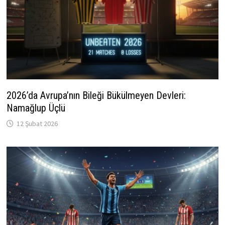
2026’da Avrupa’nın Bileği Bükülmeyen Devleri:
Namağlup Üçlü
12 Şubat 2026