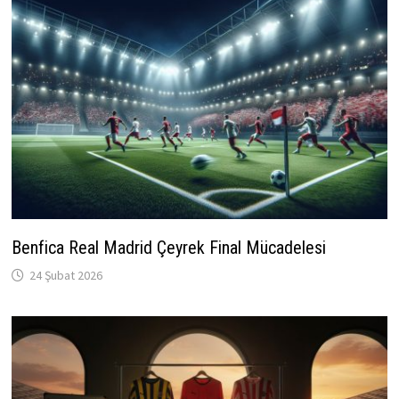
Benfica Real Madrid Çeyrek Final Mücadelesi
24 Şubat 2026