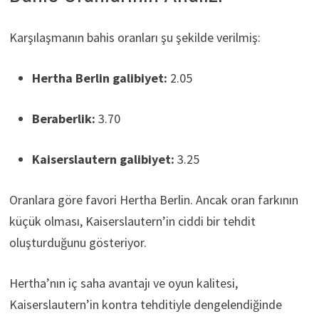
Karşılaşmanın bahis oranları şu şekilde verilmiş:
Hertha Berlin galibiyet:
2.05
Beraberlik:
3.70
Kaiserslautern galibiyet:
3.25
Oranlara göre favori Hertha Berlin. Ancak oran farkının
küçük olması, Kaiserslautern’in ciddi bir tehdit
oluşturduğunu gösteriyor.
Hertha’nın iç saha avantajı ve oyun kalitesi,
Kaiserslautern’in kontra tehditiyle dengelendiğinde