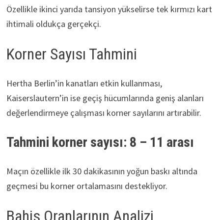
Özellikle ikinci yarıda tansiyon yükselirse tek kırmızı kart
ihtimali oldukça gerçekçi.
Korner Sayısı Tahmini
Hertha Berlin’in kanatları etkin kullanması,
Kaiserslautern’in ise geçiş hücumlarında geniş alanları
değerlendirmeye çalışması korner sayılarını artırabilir.
Tahmini korner sayısı: 8 – 11 arası
Maçın özellikle ilk 30 dakikasının yoğun baskı altında
geçmesi bu korner ortalamasını destekliyor.
Bahis Oranlarının Analizi