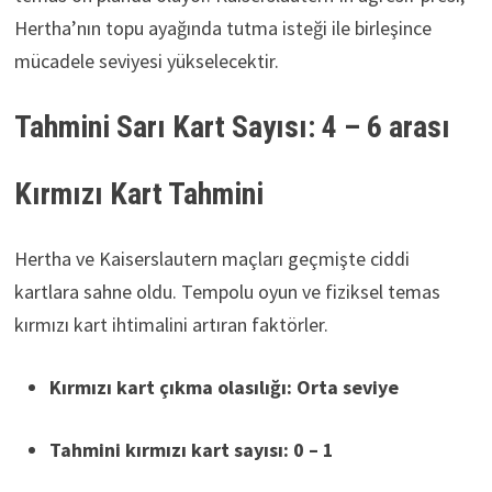
Hertha’nın topu ayağında tutma isteği ile birleşince
mücadele seviyesi yükselecektir.
Tahmini Sarı Kart Sayısı: 4 – 6 arası
Kırmızı Kart Tahmini
Hertha ve Kaiserslautern maçları geçmişte ciddi
kartlara sahne oldu. Tempolu oyun ve fiziksel temas
kırmızı kart ihtimalini artıran faktörler.
Kırmızı kart çıkma olasılığı: Orta seviye
Tahmini kırmızı kart sayısı: 0 – 1