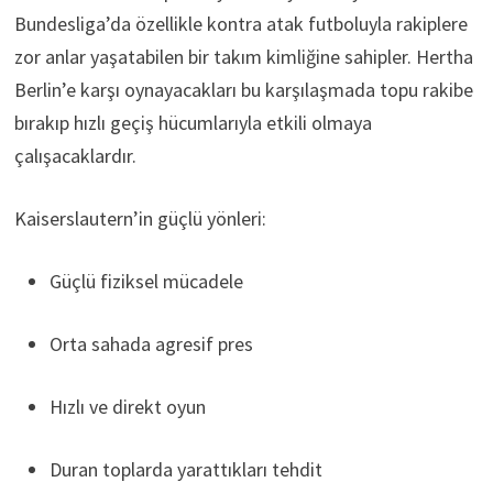
Bundesliga’da özellikle kontra atak futboluyla rakiplere
zor anlar yaşatabilen bir takım kimliğine sahipler. Hertha
Berlin’e karşı oynayacakları bu karşılaşmada topu rakibe
bırakıp hızlı geçiş hücumlarıyla etkili olmaya
çalışacaklardır.
Kaiserslautern’in güçlü yönleri:
Güçlü fiziksel mücadele
Orta sahada agresif pres
Hızlı ve direkt oyun
Duran toplarda yarattıkları tehdit