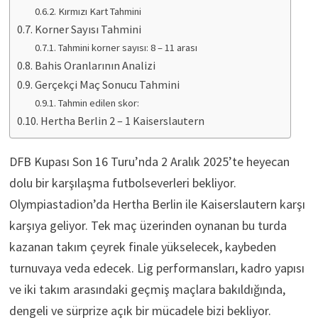
Kırmızı Kart Tahmini
Korner Sayısı Tahmini
Tahmini korner sayısı: 8 – 11 arası
Bahis Oranlarının Analizi
Gerçekçi Maç Sonucu Tahmini
Tahmin edilen skor:
Hertha Berlin 2 – 1 Kaiserslautern
DFB Kupası Son 16 Turu’nda 2 Aralık 2025’te heyecan
dolu bir karşılaşma futbolseverleri bekliyor.
Olympiastadion’da Hertha Berlin ile Kaiserslautern karşı
karşıya geliyor. Tek maç üzerinden oynanan bu turda
kazanan takım çeyrek finale yükselecek, kaybeden
turnuvaya veda edecek. Lig performansları, kadro yapısı
ve iki takım arasındaki geçmiş maçlara bakıldığında,
dengeli ve sürprize açık bir mücadele bizi bekliyor.