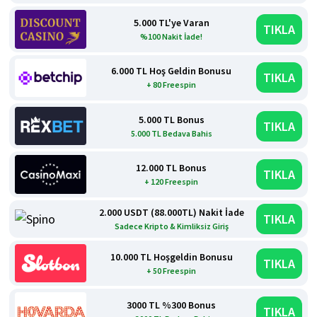
5.000 TL'ye Varan
TIKLA
%100 Nakit İade!
6.000 TL Hoş Geldin Bonusu
TIKLA
+ 80 Freespin
5.000 TL Bonus
TIKLA
5.000 TL Bedava Bahis
12.000 TL Bonus
TIKLA
+ 120 Freespin
2.000 USDT (88.000TL) Nakit İade
TIKLA
Sadece Kripto & Kimliksiz Giriş
10.000 TL Hoşgeldin Bonusu
TIKLA
+ 50 Freespin
3000 TL %300 Bonus
TIKLA