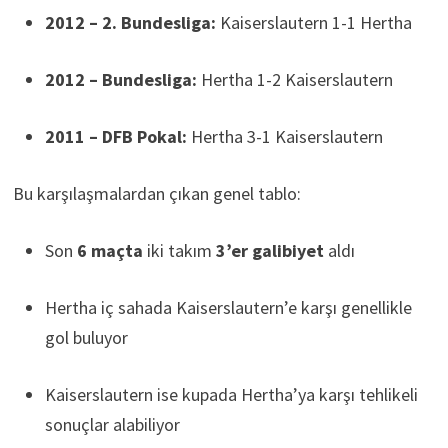
2012 – 2. Bundesliga:
Kaiserslautern 1-1 Hertha
2012 – Bundesliga:
Hertha 1-2 Kaiserslautern
2011 – DFB Pokal:
Hertha 3-1 Kaiserslautern
Bu karşılaşmalardan çıkan genel tablo:
Son
6 maçta
iki takım
3’er galibiyet
aldı
Hertha iç sahada Kaiserslautern’e karşı genellikle
gol buluyor
Kaiserslautern ise kupada Hertha’ya karşı tehlikeli
sonuçlar alabiliyor