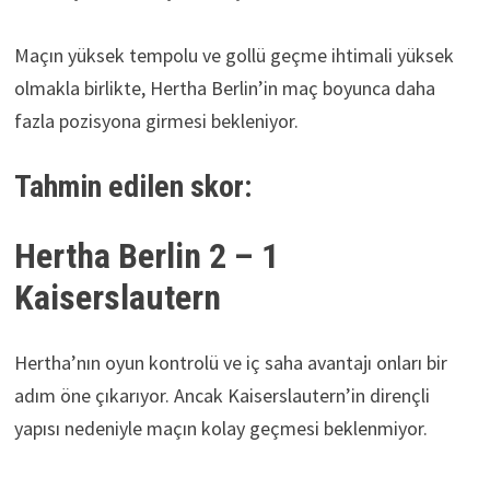
Maçın yüksek tempolu ve gollü geçme ihtimali yüksek
olmakla birlikte, Hertha Berlin’in maç boyunca daha
fazla pozisyona girmesi bekleniyor.
Tahmin edilen skor:
Hertha Berlin 2 – 1
Kaiserslautern
Hertha’nın oyun kontrolü ve iç saha avantajı onları bir
adım öne çıkarıyor. Ancak Kaiserslautern’in dirençli
yapısı nedeniyle maçın kolay geçmesi beklenmiyor.