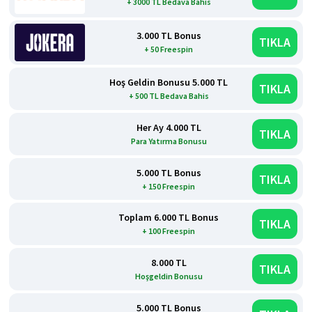
+ 3000 TL Bedava Bahis
3.000 TL Bonus
TIKLA
+ 50 Freespin
Hoş Geldin Bonusu 5.000 TL
TIKLA
+ 500 TL Bedava Bahis
Her Ay 4.000 TL
TIKLA
Para Yatırma Bonusu
5.000 TL Bonus
TIKLA
+ 150 Freespin
Toplam 6.000 TL Bonus
TIKLA
+ 100 Freespin
8.000 TL
TIKLA
Hoşgeldin Bonusu