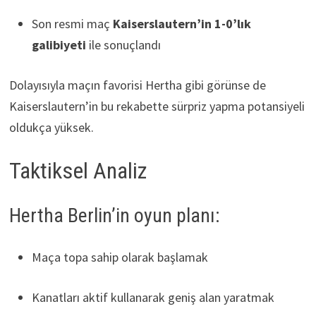
Son resmi maç
Kaiserslautern’in 1-0’lık
galibiyeti
ile sonuçlandı
Dolayısıyla maçın favorisi Hertha gibi görünse de
Kaiserslautern’in bu rekabette sürpriz yapma potansiyeli
oldukça yüksek.
Taktiksel Analiz
Hertha Berlin’in oyun planı:
Maça topa sahip olarak başlamak
Kanatları aktif kullanarak geniş alan yaratmak