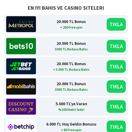
EN IYI BAHIS VE CASINO SITELERI
20.000 TL Bonus
TIKLA
+ 200 Freespin
20.000 TL Bonus
TIKLA
5000 TL Bedava Bahis
20.000 TL Bonus
TIKLA
+ 5.000 TL Bedava Bahis
20.000 TL Bonus
TIKLA
3000 TL Bedava Bahis
5.000 TL'ye Varan
TIKLA
%100 Nakit İade!
6.000 TL Hoş Geldin Bonusu
TIKLA
+ 80 Freespin