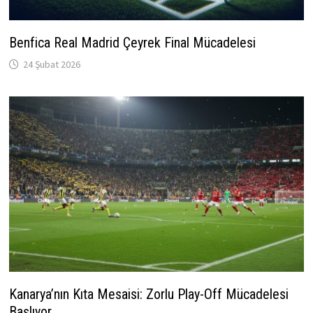
Benfica Real Madrid Çeyrek Final Mücadelesi
24 Şubat 2026
Kanarya’nın Kıta Mesaisi: Zorlu Play-Off Mücadelesi
Başlıyor