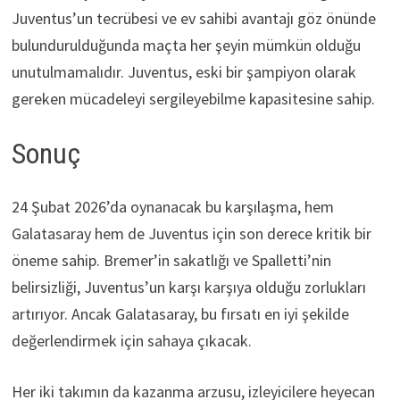
Juventus’un tecrübesi ve ev sahibi avantajı göz önünde
bulundurulduğunda maçta her şeyin mümkün olduğu
unutulmamalıdır. Juventus, eski bir şampiyon olarak
gereken mücadeleyi sergileyebilme kapasitesine sahip.
Sonuç
24 Şubat 2026’da oynanacak bu karşılaşma, hem
Galatasaray hem de Juventus için son derece kritik bir
öneme sahip. Bremer’in sakatlığı ve Spalletti’nin
belirsizliği, Juventus’un karşı karşıya olduğu zorlukları
artırıyor. Ancak Galatasaray, bu fırsatı en iyi şekilde
değerlendirmek için sahaya çıkacak.
Her iki takımın da kazanma arzusu, izleyicilere heyecan