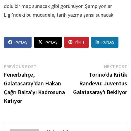
dolu bir maç sunacak gibi görünüyor. Şampiyonlar
Ligi’ndeki bu mücadele, tarih yazma şansı sunacak.
PAYLAŞ
PAYLAŞ
PIN IT
PAYLAŞ
Yazı
Previous
N
PREVIOUS POST
NEXT POST
post:
p
Fenerbahçe,
Torino’da Kritik
gezinmesi
Galatasaray’dan Hakan
Randevu: Juventus
Çağrı Balta’yı Kadrosuna
Galatasaray’ı Bekliyor
Katıyor