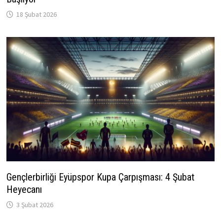
18 Şubat 2026
Gençlerbirliği Eyüpspor Kupa Çarpışması: 4 Şubat
Heyecanı
3 Şubat 2026