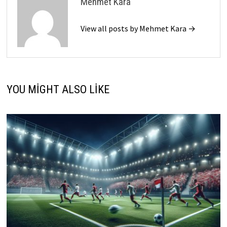
Mehmet Kara
View all posts by Mehmet Kara →
YOU MIGHT ALSO LIKE