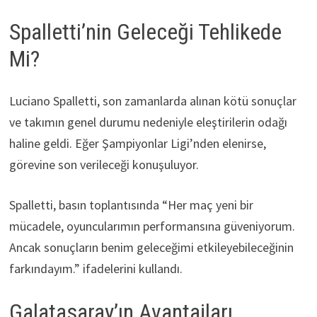
Spalletti’nin Geleceği Tehlikede
Mi?
Luciano Spalletti, son zamanlarda alınan kötü sonuçlar
ve takımın genel durumu nedeniyle eleştirilerin odağı
haline geldi. Eğer Şampiyonlar Ligi’nden elenirse,
görevine son verileceği konuşuluyor.
Spalletti, basın toplantısında “Her maç yeni bir
mücadele, oyuncularımın performansına güveniyorum.
Ancak sonuçların benim geleceğimi etkileyebileceğinin
farkındayım.” ifadelerini kullandı.
Galatasaray’ın Avantajları