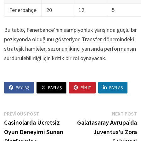
Fenerbahçe
20
12
5
Bu tablo, Fenerbahçe’nin şampiyonluk yarışında güçlü bir
pozisyonda olduğunu gösteriyor. Transfer dönemindeki
stratejik hamleler, sezonun ikinci yarısında performansın
sürdürülebilirliği için kritik bir rol oynayacak.
PAYLAŞ
PAYLAŞ
PIN IT
PAYLAŞ
Yazı
Previous
N
PREVIOUS POST
NEXT POST
post:
p
Casinolarda Ücretsiz
Galatasaray Avrupa’da
gezinmesi
Oyun Deneyimi Sunan
Juventus’u Zora