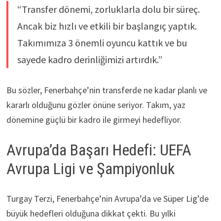
“Transfer dönemi, zorluklarla dolu bir süreç.
Ancak biz hızlı ve etkili bir başlangıç yaptık.
Takımımıza 3 önemli oyuncu kattık ve bu
sayede kadro derinliğimizi artırdık.”
Bu sözler, Fenerbahçe’nin transferde ne kadar planlı ve
kararlı olduğunu gözler önüne seriyor. Takım, yaz
dönemine güçlü bir kadro ile girmeyi hedefliyor.
Avrupa’da Başarı Hedefi: UEFA
Avrupa Ligi ve Şampiyonluk
Turgay Terzi, Fenerbahçe’nin Avrupa’da ve Süper Lig’de
büyük hedefleri olduğuna dikkat çekti. Bu yılki