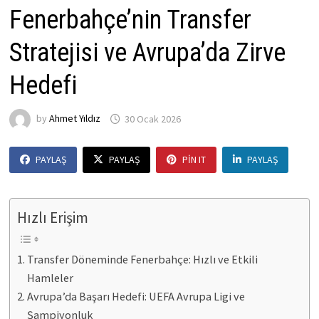
Fenerbahçe’nin Transfer
Stratejisi ve Avrupa’da Zirve
Hedefi
by
Ahmet Yıldız
30 Ocak 2026
PAYLAŞ
PAYLAŞ
PIN IT
PAYLAŞ
Hızlı Erişim
Transfer Döneminde Fenerbahçe: Hızlı ve Etkili
Hamleler
Avrupa’da Başarı Hedefi: UEFA Avrupa Ligi ve
Şampiyonluk