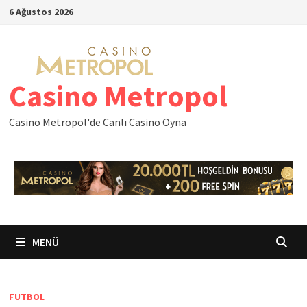
İçeriğe
6 Ağustos 2026
geç
Casino Metropol
Casino Metropol'de Canlı Casino Oyna
MENÜ
FUTBOL