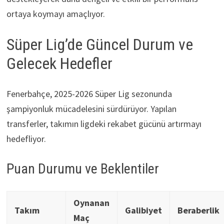
ortaya koymayı amaçlıyor.
Süper Lig’de Güncel Durum ve
Gelecek Hedefler
Fenerbahçe, 2025-2026 Süper Lig sezonunda
şampiyonluk mücadelesini sürdürüyor. Yapılan
transferler, takımın ligdeki rekabet gücünü artırmayı
hedefliyor.
Puan Durumu ve Beklentiler
Oynanan
Takım
Galibiyet
Beraberlik
Maç