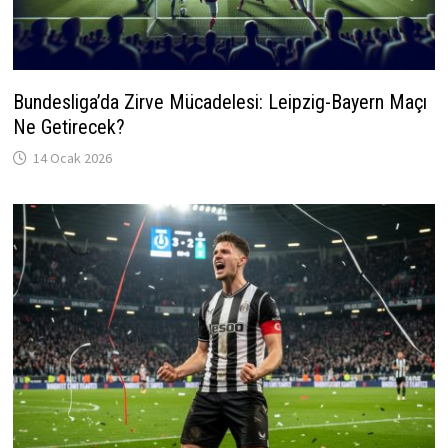
Bundesliga’da Zirve Mücadelesi: Leipzig-Bayern Maçı
Ne Getirecek?
14 Ocak 2026